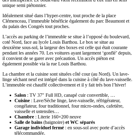
unique semi piétonnier.
Idéalement situé dans l’hyper-centre, tout proche de la place
Clémenceau, l’immeuble bénéficie également du parc Beaumont et
du palais des Congrés tout proches.
L’accès au parking de l’immeuble se situe à l’opposé du boulevard,
coté Nord, face au lycée Louis Barthou. Le box se situe au
deuxième sous-sol, la largeur des boxes est celle qui était courante
pendant les années 70. Les voitures ayant largement ‘gonflé’ depuis,
il convient de se garer avec précaution. Un accès piéton est
également possible via la rue Louis Barthou.
La chambre et la cuisine sont situées côté cour (au Nord). Un lave-
linge séchant neuf est intégré dans la cuisine à côté du lave-vaisselle.
L’immeuble est chauffé collectivement et il y fait trés bon l’hiver!
Salon
: TV 37″ Full HD, canapé cuir convertible, …
Cuisine
: Lave/Sèche linge, lave-vaisselle, réfrigérateur,
congélateur, four traditionnel, four micro-ondes, cafetière,
vaisselle et ustensiles…
Chambre
: Literie 160×200 neuve
Salle de bains
(baignoire)
et WC séparés
Garage individuel fermé
: en sous-sol avec porte d’accès
télécommandée.