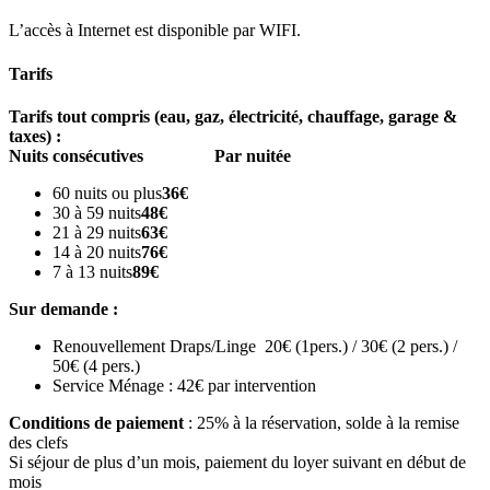
L’accès à Internet est disponible par WIFI.
Tarifs
Tarifs tout compris (eau, gaz, électricité, chauffage, garage &
taxes) :
Nuits consécutives
Par nuitée
60 nuits ou plus
36€
30 à 59 nuits
48€
21 à 29 nuits
63€
14 à 20 nuits
76€
7 à 13 nuits
89€
Sur demande :
Renouvellement Draps/Linge 20€ (1pers.) / 30€ (2 pers.) /
50€ (4 pers.)
Service Ménage : 42€ par intervention
Conditions de paiement
: 25% à la réservation, solde à la remise
des clefs
Si séjour de plus d’un mois, paiement du loyer suivant en début de
mois